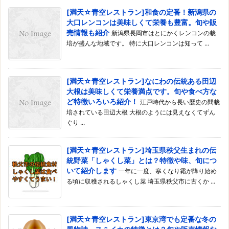
[満天☆青空レストラン]和食の定番！新潟県の
大口レンコンは美味しくて栄養も豊富。旬や販
売情報も紹介
新潟県長岡市はとにかくレンコンの栽
培が盛んな地域です。 特に大口レンコンは知って ...
[満天☆青空レストラン]なにわの伝統ある田辺
大根は美味しくて栄養満点です。旬や食べ方な
ど特徴いろいろ紹介！
江戸時代から長い歴史の間栽
培されている田辺大根 大根のようには見えなくてずん
ぐり ...
[満天☆青空レストラン]埼玉県秩父生まれの伝
統野菜「しゃくし菜」とは？特徴や味、旬につ
いて紹介します
一年に一度、寒くなり霜が降り始め
る頃に収穫されるしゃくし菜 埼玉県秩父市に古くか ...
[満天☆青空レストラン]東京湾でも定番な冬の