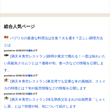
総合人気ページ
パプリカの最適な料理法は生食？火を通す？正しい調理方法
とは
posted on 2018/07/12
趣味
の下
[満天☆青空レストラン]静岡や東京で獲れる！一度は味わいた
い高級魚クロムツとは？価格や旬、食べ方などの情報を公開しま
す。
posted on 2018/12/07
趣味
の下
[満天☆青空レストラン]東京湾でも定番な冬の風物詩、スミイ
カの特徴とは？旬や販売情報などの情報を公開します
posted on 2018/12/12
趣味
の下
[満天☆青空レストラン]埼玉県秩父生まれの伝統野菜「しゃく
し菜」とは？特徴や味、旬について紹介します