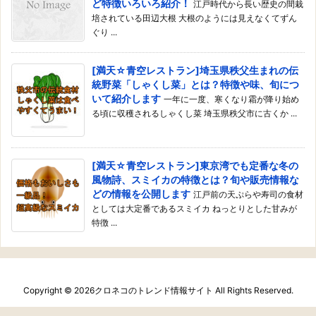
ど特徴いろいろ紹介！
江戸時代から長い歴史の間栽
培されている田辺大根 大根のようには見えなくてずん
ぐり ...
[満天☆青空レストラン]埼玉県秩父生まれの伝
統野菜「しゃくし菜」とは？特徴や味、旬につ
いて紹介します
一年に一度、寒くなり霜が降り始め
る頃に収穫されるしゃくし菜 埼玉県秩父市に古くか ...
[満天☆青空レストラン]東京湾でも定番な冬の
風物詩、スミイカの特徴とは？旬や販売情報な
どの情報を公開します
江戸前の天ぷらや寿司の食材
としては大定番であるスミイカ ねっとりとした甘みが
特徴 ...
Copyright ©
2026
クロネコのトレンド情報サイト
All Rights Reserved.
WordPress Luxeritas Theme is provided by "
Thought is free
".