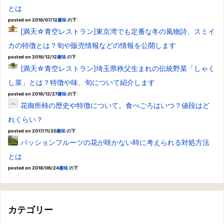
とは
posted on 2018/07/12
趣味
の下
[満天☆青空レストラン]東京湾でも定番な冬の風物詩、スミイ
カの特徴とは？旬や販売情報などの情報を公開します
posted on 2018/12/12
趣味
の下
[満天☆青空レストラン]埼玉県秩父生まれの伝統野菜「しゃく
し菜」とは？特徴や味、旬について紹介します
posted on 2018/12/27
趣味
の下
花御所柿の歴史や特徴について。食べごろはいつ？値段はど
れくらい？
posted on 2017/11/20
趣味
の下
パッションフルーツの花が咲かない時に考えられる対処方法
とは
posted on 2018/06/24
趣味
の下
カテゴリー