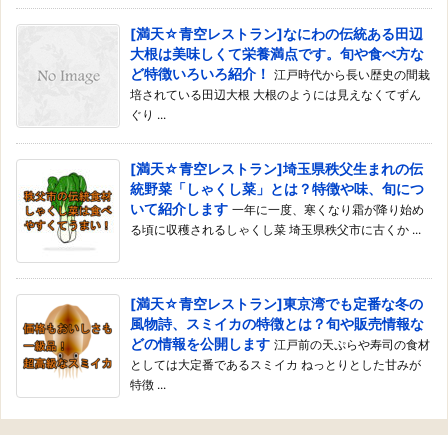
[満天☆青空レストラン]なにわの伝統ある田辺
大根は美味しくて栄養満点です。旬や食べ方な
ど特徴いろいろ紹介！
江戸時代から長い歴史の間栽
培されている田辺大根 大根のようには見えなくてずん
ぐり ...
[満天☆青空レストラン]埼玉県秩父生まれの伝
統野菜「しゃくし菜」とは？特徴や味、旬につ
いて紹介します
一年に一度、寒くなり霜が降り始め
る頃に収穫されるしゃくし菜 埼玉県秩父市に古くか ...
[満天☆青空レストラン]東京湾でも定番な冬の
風物詩、スミイカの特徴とは？旬や販売情報な
どの情報を公開します
江戸前の天ぷらや寿司の食材
としては大定番であるスミイカ ねっとりとした甘みが
特徴 ...