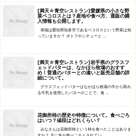
[満天☆青空レストラン]愛媛県の小さな野
菜ペコロスとは？産地や食べ方、通販の購
入情報も公開します。
発端は愛知県知多市であるペコロスという野菜は知
っていますか？ ポトフやシチューと ...
[満天☆青空レストラン]岩手県のグラスフ
ェッドバターは、なかほら牧場のおすす
め！普通のバターとの違いと販売店舗の詳
細について。
グラスフェッドバターはなかほら牧場の牛から取れ
る牛乳を使用したバターのことで、食 ...
花御所柿の歴史や特徴について。食べごろ
はいつ？値段はどれくらい？
みなさんは花御所柿という柿を食べたことはありま
すか？ 主に冬が食べごろとされてい ...