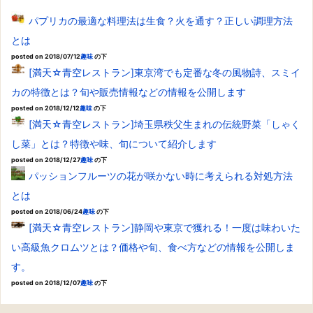
パプリカの最適な料理法は生食？火を通す？正しい調理方法
とは
posted on 2018/07/12
趣味
の下
[満天☆青空レストラン]東京湾でも定番な冬の風物詩、スミイ
カの特徴とは？旬や販売情報などの情報を公開します
posted on 2018/12/12
趣味
の下
[満天☆青空レストラン]埼玉県秩父生まれの伝統野菜「しゃく
し菜」とは？特徴や味、旬について紹介します
posted on 2018/12/27
趣味
の下
パッションフルーツの花が咲かない時に考えられる対処方法
とは
posted on 2018/06/24
趣味
の下
[満天☆青空レストラン]静岡や東京で獲れる！一度は味わいた
い高級魚クロムツとは？価格や旬、食べ方などの情報を公開しま
す。
posted on 2018/12/07
趣味
の下