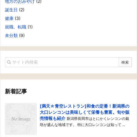
地方のおみやげ
(2)
誕生日
(2)
健康
(3)
就職、転職
(1)
未分類
(9)
新着記事
[満天☆青空レストラン]和食の定番！新潟県の
大口レンコンは美味しくて栄養も豊富。旬や販
売情報も紹介
新潟県長岡市はとにかくレンコンの栽
培が盛んな地域です。 特に大口レンコンは知って ...