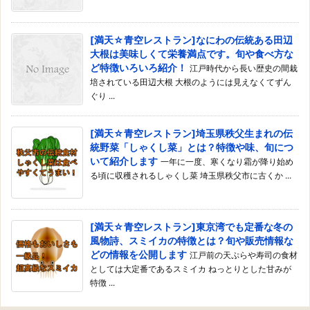
[満天☆青空レストラン]なにわの伝統ある田辺
大根は美味しくて栄養満点です。旬や食べ方な
ど特徴いろいろ紹介！
江戸時代から長い歴史の間栽
培されている田辺大根 大根のようには見えなくてずん
ぐり ...
[満天☆青空レストラン]埼玉県秩父生まれの伝
統野菜「しゃくし菜」とは？特徴や味、旬につ
いて紹介します
一年に一度、寒くなり霜が降り始め
る頃に収穫されるしゃくし菜 埼玉県秩父市に古くか ...
[満天☆青空レストラン]東京湾でも定番な冬の
風物詩、スミイカの特徴とは？旬や販売情報な
どの情報を公開します
江戸前の天ぷらや寿司の食材
としては大定番であるスミイカ ねっとりとした甘みが
特徴 ...