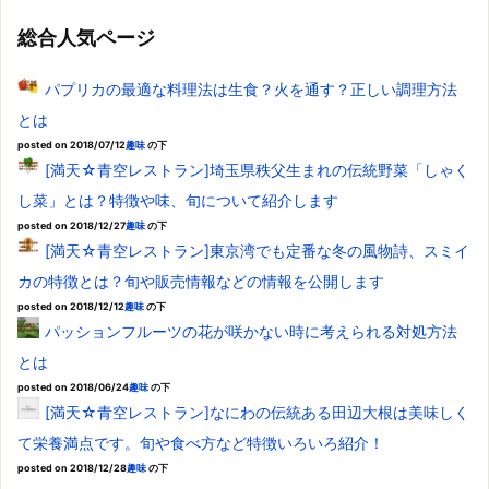
総合人気ページ
パプリカの最適な料理法は生食？火を通す？正しい調理方法
とは
posted on 2018/07/12
趣味
の下
[満天☆青空レストラン]埼玉県秩父生まれの伝統野菜「しゃく
し菜」とは？特徴や味、旬について紹介します
posted on 2018/12/27
趣味
の下
[満天☆青空レストラン]東京湾でも定番な冬の風物詩、スミイ
カの特徴とは？旬や販売情報などの情報を公開します
posted on 2018/12/12
趣味
の下
パッションフルーツの花が咲かない時に考えられる対処方法
とは
posted on 2018/06/24
趣味
の下
[満天☆青空レストラン]なにわの伝統ある田辺大根は美味しく
て栄養満点です。旬や食べ方など特徴いろいろ紹介！
posted on 2018/12/28
趣味
の下