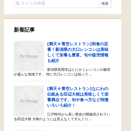
新着記事
[満天☆青空レストラン]和食の定
番！新潟県の大口レンコンは美味
しくて栄養も豊富。旬や販売情報
も紹介
新潟県長岡市はとにかくレンコンの栽培
が盛んな地域です。 特に大口レンコンは知って ...
[満天☆青空レストラン]なにわの
伝統ある田辺大根は美味しくて栄
養満点です。旬や食べ方など特徴
いろいろ紹介！
江戸時代から長い歴史の間栽培されてい
る田辺大根 大根のようには見えなくてずんぐり ...