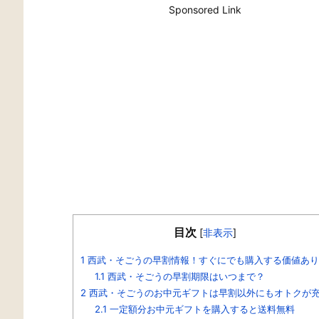
Sponsored Link
目次
[
非表示
]
1
西武・そごうの早割情報！すぐにでも購入する価値あり
1.1
西武・そごうの早割期限はいつまで？
2
西武・そごうのお中元ギフトは早割以外にもオトクが
2.1
一定額分お中元ギフトを購入すると送料無料