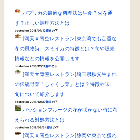
パプリカの最適な料理法は生食？火を通
す？正しい調理方法とは
posted on 2018/07/12
趣味
の下
[満天☆青空レストラン]東京湾でも定番な
冬の風物詩、スミイカの特徴とは？旬や販売
情報などの情報を公開します
posted on 2018/12/12
趣味
の下
[満天☆青空レストラン]埼玉県秩父生まれ
の伝統野菜「しゃくし菜」とは？特徴や味、
旬について紹介します
posted on 2018/12/27
趣味
の下
パッションフルーツの花が咲かない時に考
えられる対処方法とは
posted on 2018/06/24
趣味
の下
[満天☆青空レストラン]静岡や東京で獲れ