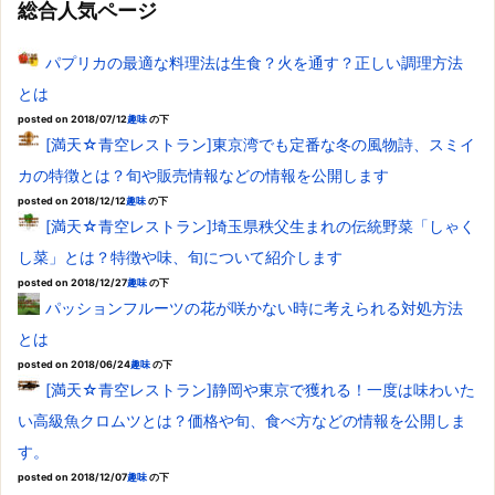
総合人気ページ
パプリカの最適な料理法は生食？火を通す？正しい調理方法
とは
posted on 2018/07/12
趣味
の下
[満天☆青空レストラン]東京湾でも定番な冬の風物詩、スミイ
カの特徴とは？旬や販売情報などの情報を公開します
posted on 2018/12/12
趣味
の下
[満天☆青空レストラン]埼玉県秩父生まれの伝統野菜「しゃく
し菜」とは？特徴や味、旬について紹介します
posted on 2018/12/27
趣味
の下
パッションフルーツの花が咲かない時に考えられる対処方法
とは
posted on 2018/06/24
趣味
の下
[満天☆青空レストラン]静岡や東京で獲れる！一度は味わいた
い高級魚クロムツとは？価格や旬、食べ方などの情報を公開しま
す。
posted on 2018/12/07
趣味
の下