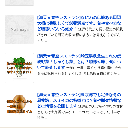
[満天☆青空レストラン]なにわの伝統ある田辺
大根は美味しくて栄養満点です。旬や食べ方な
ど特徴いろいろ紹介！
江戸時代から長い歴史の間栽
培されている田辺大根 大根のようには見えなくてずん
ぐり ...
[満天☆青空レストラン]埼玉県秩父生まれの伝
統野菜「しゃくし菜」とは？特徴や味、旬につ
いて紹介します
一年に一度、寒くなり霜が降り始め
る頃に収穫されるしゃくし菜 埼玉県秩父市に古くか ...
[満天☆青空レストラン]東京湾でも定番な冬の
風物詩、スミイカの特徴とは？旬や販売情報な
どの情報を公開します
江戸前の天ぷらや寿司の食材
としては大定番であるスミイカ ねっとりとした甘みが
特徴 ...