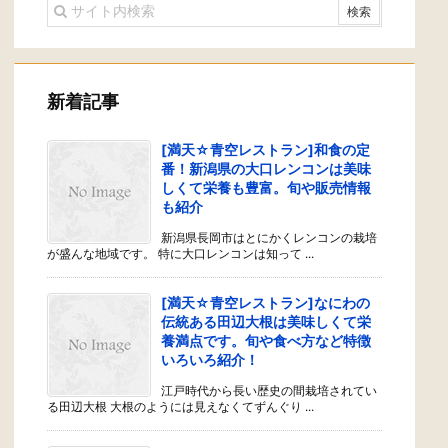
新着記事
[満天☆青空レストラン]和食の定
番！新潟県の大口レンコンは美味
しくて栄養も豊富。旬や販売情報
も紹介
新潟県長岡市はとにかくレンコンの栽培
が盛んな地域です。 特に大口レンコンは知って ...
[満天☆青空レストラン]なにわの
伝統ある田辺大根は美味しくて栄
養満点です。旬や食べ方など特徴
いろいろ紹介！
江戸時代から長い歴史の間栽培されてい
る田辺大根 大根のようには見えなくてずんぐり ...