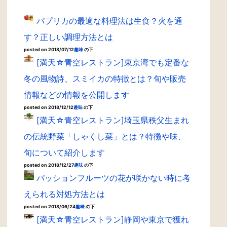
パプリカの最適な料理法は生食？火を通
す？正しい調理方法とは
posted on 2018/07/12
趣味
の下
[満天☆青空レストラン]東京湾でも定番な
冬の風物詩、スミイカの特徴とは？旬や販売
情報などの情報を公開します
posted on 2018/12/12
趣味
の下
[満天☆青空レストラン]埼玉県秩父生まれ
の伝統野菜「しゃくし菜」とは？特徴や味、
旬について紹介します
posted on 2018/12/27
趣味
の下
パッションフルーツの花が咲かない時に考
えられる対処方法とは
posted on 2018/06/24
趣味
の下
[満天☆青空レストラン]静岡や東京で獲れ