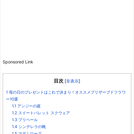
Sponsored Link
目次
[
非表示
]
1
母の日のプレゼントはこれで決まり！オススメプリザーブドフラワ
ー10選
1.1
アンジーの庭
1.2
スイートパレット スクウェア
1.3
プリペール
1.4
シンデレラの靴
1.5
マダムローズ