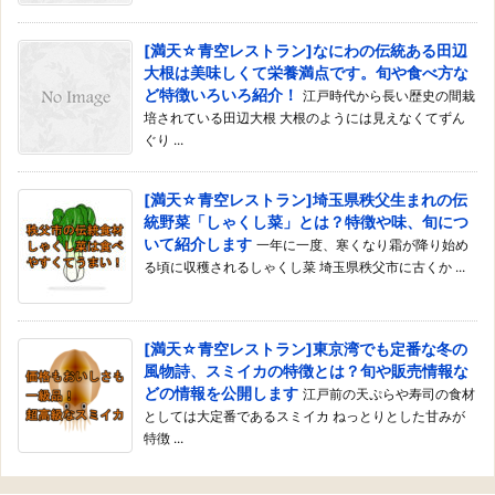
[満天☆青空レストラン]なにわの伝統ある田辺
大根は美味しくて栄養満点です。旬や食べ方な
ど特徴いろいろ紹介！
江戸時代から長い歴史の間栽
培されている田辺大根 大根のようには見えなくてずん
ぐり ...
[満天☆青空レストラン]埼玉県秩父生まれの伝
統野菜「しゃくし菜」とは？特徴や味、旬につ
いて紹介します
一年に一度、寒くなり霜が降り始め
る頃に収穫されるしゃくし菜 埼玉県秩父市に古くか ...
[満天☆青空レストラン]東京湾でも定番な冬の
風物詩、スミイカの特徴とは？旬や販売情報な
どの情報を公開します
江戸前の天ぷらや寿司の食材
としては大定番であるスミイカ ねっとりとした甘みが
特徴 ...