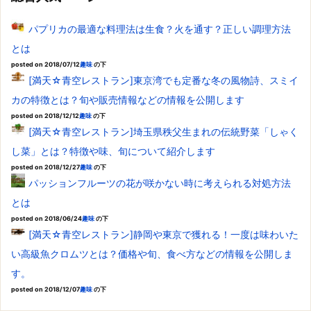
パプリカの最適な料理法は生食？火を通す？正しい調理方法
とは
posted on 2018/07/12
趣味
の下
[満天☆青空レストラン]東京湾でも定番な冬の風物詩、スミイ
カの特徴とは？旬や販売情報などの情報を公開します
posted on 2018/12/12
趣味
の下
[満天☆青空レストラン]埼玉県秩父生まれの伝統野菜「しゃく
し菜」とは？特徴や味、旬について紹介します
posted on 2018/12/27
趣味
の下
パッションフルーツの花が咲かない時に考えられる対処方法
とは
posted on 2018/06/24
趣味
の下
[満天☆青空レストラン]静岡や東京で獲れる！一度は味わいた
い高級魚クロムツとは？価格や旬、食べ方などの情報を公開しま
す。
posted on 2018/12/07
趣味
の下