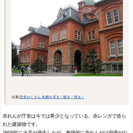
出展:
田舎おじさん 札幌を見る！観る！視る！
赤れんが庁舎は今では希少となっている、赤レンガで造ら
れた建築物です。
1909年に火災が発生したが、奇跡的に赤れんがは損傷がな