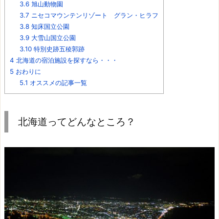
3.6
旭山動物園
3.7
ニセコマウンテンリゾート グラン・ヒラフ
3.8
知床国立公園
3.9
大雪山国立公園
3.10
特別史跡五稜郭跡
4
北海道の宿泊施設を探すなら・・・
5
おわりに
5.1
オススメの記事一覧
北海道ってどんなところ？