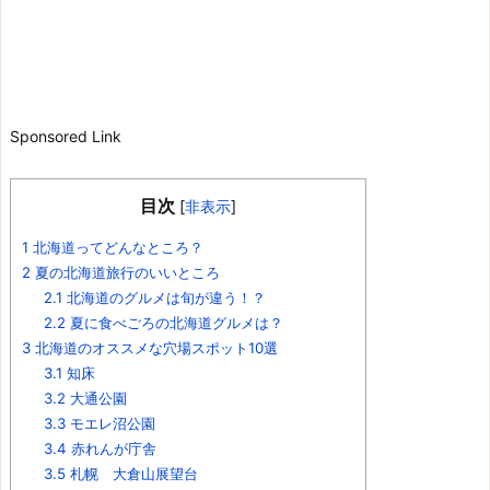
Sponsored Link
目次
[
非表示
]
1
北海道ってどんなところ？
2
夏の北海道旅行のいいところ
2.1
北海道のグルメは旬が違う！？
2.2
夏に食べごろの北海道グルメは？
3
北海道のオススメな穴場スポット10選
3.1
知床
3.2
大通公園
3.3
モエレ沼公園
3.4
赤れんが庁舎
3.5
札幌 大倉山展望台